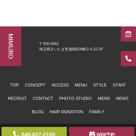
〒330-0062
埼玉県さいたま市浦和区仲町2-4-22-2F
TOP
CONCEPT
ACCESS
MENU
STYLE
STAFF
RECRUIT
CONTACT
PHOTO STUDIO
MENS
NEWS
BLOG
HAIR DONATION
FAMILY
copyright MIMURO. All Rights Reserved.
048-827-2155
WEB予約