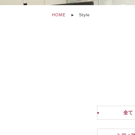
HOME
Style
全て