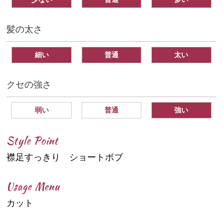
髪の太さ
細い
普通
太い
クセの強さ
弱い
普通
強い
Style Point
襟足すっきり ショートボブ
Usage Menu
カット