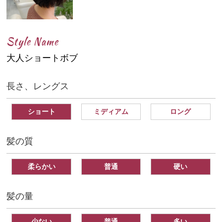
Style Name
大人ショートボブ
長さ、レングス
ショート
ミディアム
ロング
髪の質
柔らかい
普通
硬い
髪の量
少ない
普通
多い