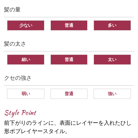
髪の量
少ない
普通
多い
髪の太さ
細い
普通
太い
クセの強さ
弱い
普通
強い
Style Point
前下がりのラインに、表面にレイヤーを入れたひし
形ボブレイヤースタイル。