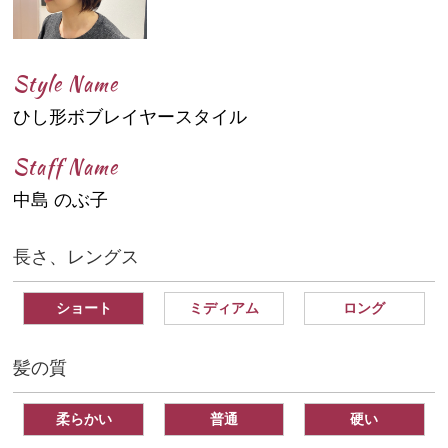
Style Name
ひし形ボブレイヤースタイル
Staff Name
中島 のぶ子
長さ、レングス
ショート
ミディアム
ロング
髪の質
柔らかい
普通
硬い