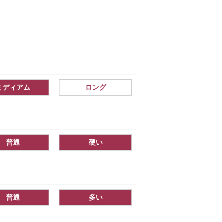
ミディアム
ロング
普通
硬い
普通
多い