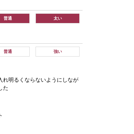
普通
太い
普通
強い
入れ明るくならないようにしなが
した
ト