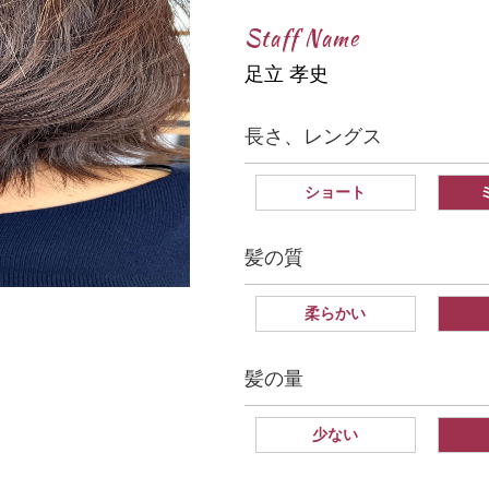
Staff Name
足立 孝史
長さ、レングス
ショート
髪の質
柔らかい
髪の量
少ない