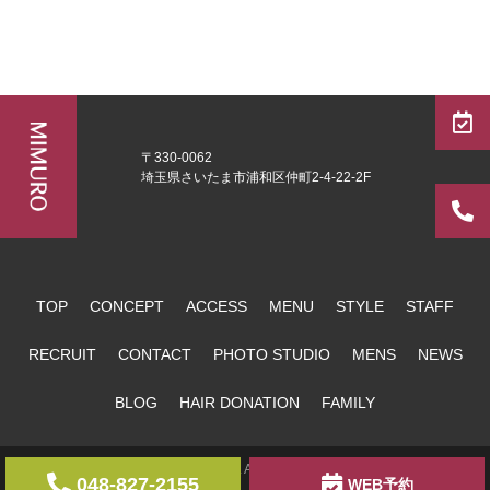
〒330-0062
埼玉県さいたま市浦和区仲町2-4-22-2F
TOP
CONCEPT
ACCESS
MENU
STYLE
STAFF
RECRUIT
CONTACT
PHOTO STUDIO
MENS
NEWS
BLOG
HAIR DONATION
FAMILY
copyright MIMURO. All Rights Reserved.
048-827-2155
WEB予約