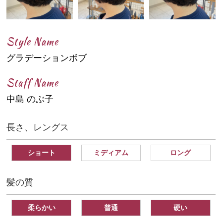
Style Name
グラデーションボブ
Staff Name
中島 のぶ子
長さ、レングス
ショート
ミディアム
ロング
髪の質
柔らかい
普通
硬い