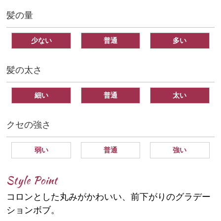
髪の量
少ない
普通
多い
髪の太さ
細い
普通
太い
クセの強さ
弱い
普通
強い
Style Point
コロンとした丸みがかわいい、前下がりのグラデー
ションボブ。