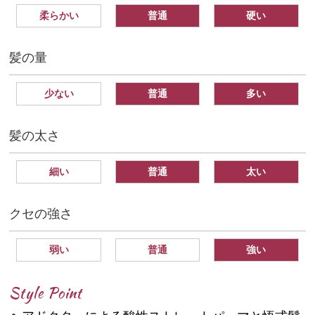
柔らかい
普通
硬い
髪の量
少ない
普通
多い
髪の太さ
細い
普通
太い
クセの強さ
弱い
普通
強い
Style Point