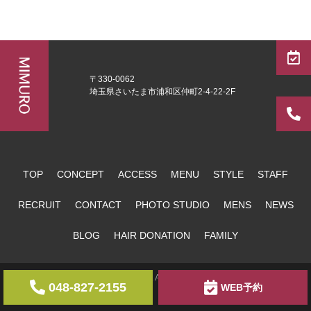
〒330-0062
埼玉県さいたま市浦和区仲町2-4-22-2F
TOP
CONCEPT
ACCESS
MENU
STYLE
STAFF
RECRUIT
CONTACT
PHOTO STUDIO
MENS
NEWS
BLOG
HAIR DONATION
FAMILY
copyright MIMURO. All Rights Reserved.
048-827-2155
WEB予約