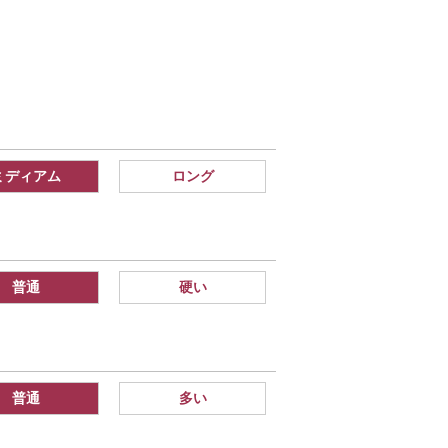
ミディアム
ロング
普通
硬い
普通
多い