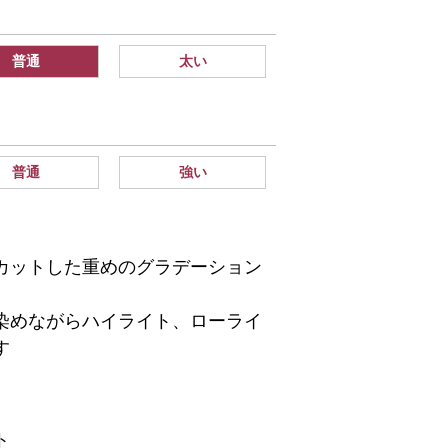
普通
太い
普通
強い
カットした重めのグラデーション
染めながらハイライト、ローライ
す
ト