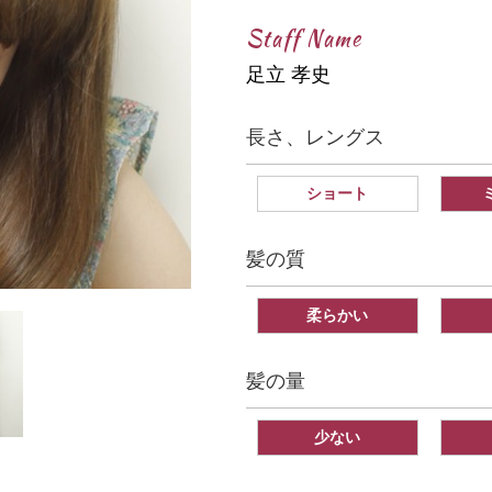
Staff Name
足立 孝史
長さ、レングス
ショート
髪の質
柔らかい
髪の量
少ない